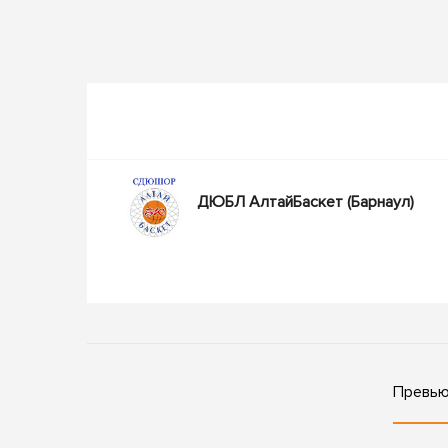
ДЮБЛ АлтайБаскет
(Барнаул)
Превь