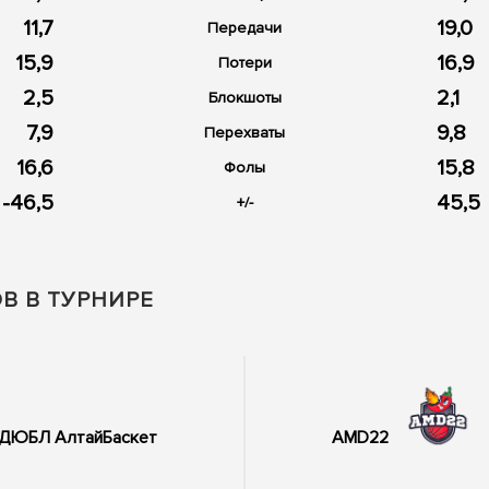
11,7
19,0
Передачи
15,9
16,9
Потери
2,5
2,1
Блокшоты
7,9
9,8
Перехваты
16,6
15,8
Фолы
-46,5
45,5
+/-
В В ТУРНИРЕ
ДЮБЛ АлтайБаскет
AMD22