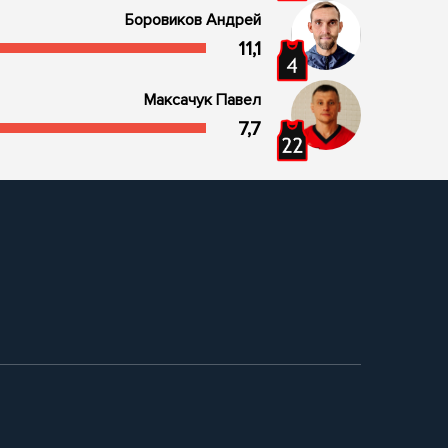
Боровиков Андрей
11,1
Максачук Павел
7,7