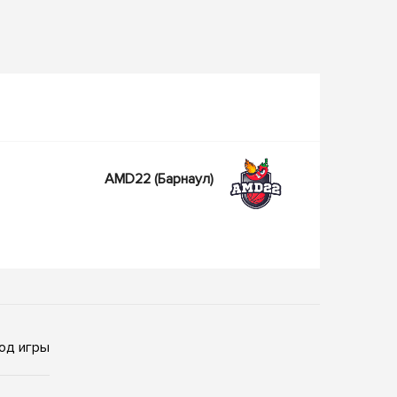
AMD22
(Барнаул)
од игры