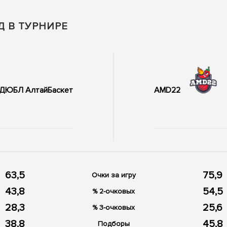
Д В ТУРНИРЕ
ДЮБЛ АлтайБаскет
AMD22
63,5
75,9
Очки за игру
43,8
54,5
% 2-очковых
28,3
25,6
% 3-очковых
38,8
45,8
Подборы