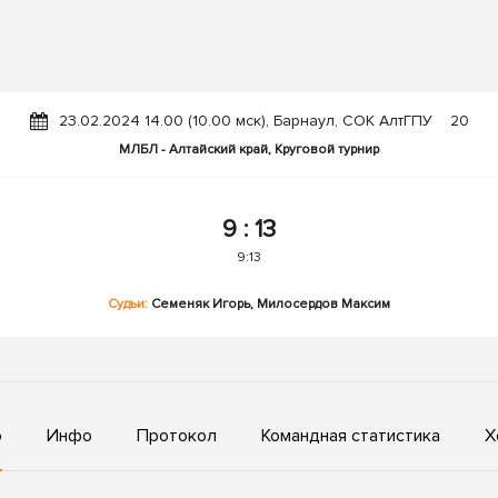
23.02.2024 14.00 (10.00 мск), Барнаул, СОК АлтГПУ
20
МЛБЛ - Алтайский край, Круговой турнир
9
:
13
9:13
Судьи:
Семеняк Игорь, Милосердов Максим
ю
Инфо
Протокол
Командная статистика
Х