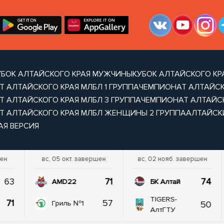
УБОК АЛТАЙСКОГО КРАЯ МУЖЧИНЫ
КУБОК АЛТАЙСКОГО К
 АЛТАЙСКОГО КРАЯ МЛБЛ 1 ГРУППА
ЧЕМПИОНАТ АЛТАЙСКО
 АЛТАЙСКОГО КРАЯ МЛБЛ 3 ГРУППА
ЧЕМПИОНАТ АЛТАЙСК
Т АЛТАЙСКОГО КРАЯ МЛБЛ ЖЕНЩИНЫ 2 ГРУППА
АЛТАЙСКИ
АЯ ВЕРСИЯ
шен
вс, 05 окт. завершен
вс, 02 нояб. завершен
63
71
74
AMD22
БК Алтай
TIGERS-
71
57
50
Гриль №1
АлтГТУ