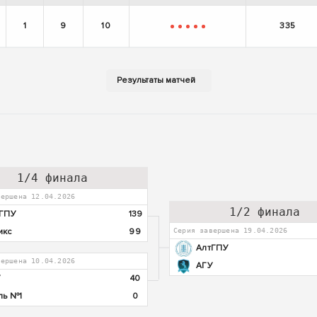
1
9
10
335
-
-
-
-
-
1/4 финала
вершена 12.04.2026
1/2 финала
ГПУ
139
икс
99
Серия завершена 19.04.2026
АлтГПУ
вершена 10.04.2026
АГУ
У
40
ль №1
0