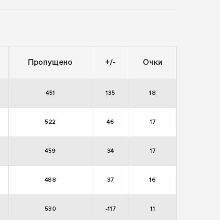
Пропущено
+/-
Очки
451
135
18
522
46
17
459
34
17
488
37
16
530
-117
11