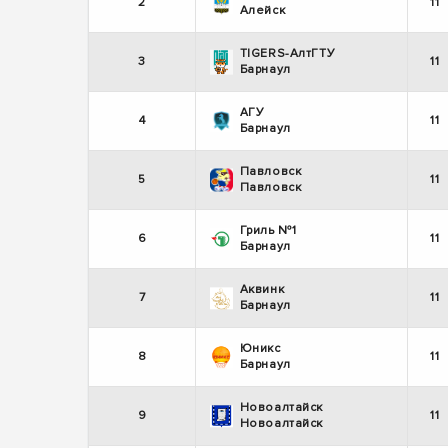
2
11
Алейск
TIGERS-АлтГТУ
3
11
Барнаул
АГУ
4
11
Барнаул
Павловск
5
11
Павловск
Гриль №1
6
11
Барнаул
Аквинк
7
11
Барнаул
Юникс
8
11
Барнаул
Новоалтайск
9
11
Новоалтайск