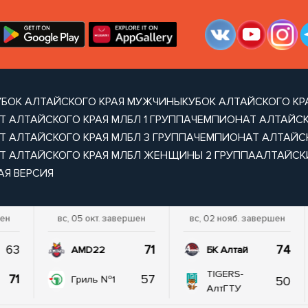
УБОК АЛТАЙСКОГО КРАЯ МУЖЧИНЫ
КУБОК АЛТАЙСКОГО К
 АЛТАЙСКОГО КРАЯ МЛБЛ 1 ГРУППА
ЧЕМПИОНАТ АЛТАЙСКО
 АЛТАЙСКОГО КРАЯ МЛБЛ 3 ГРУППА
ЧЕМПИОНАТ АЛТАЙСК
Т АЛТАЙСКОГО КРАЯ МЛБЛ ЖЕНЩИНЫ 2 ГРУППА
АЛТАЙСКИ
АЯ ВЕРСИЯ
шен
вс, 05 окт. завершен
вс, 02 нояб. завершен
63
71
74
AMD22
БК Алтай
TIGERS-
71
57
50
Гриль №1
АлтГТУ