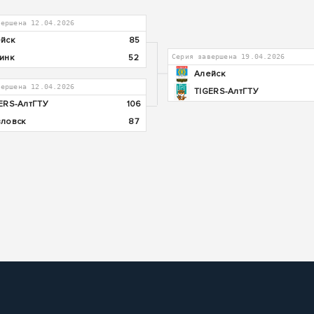
вершена 12.04.2026
йск
85
инк
52
Серия завершена 19.04.2026
Алейск
вершена 12.04.2026
TIGERS-АлтГТУ
ERS-АлтГТУ
106
ловск
87