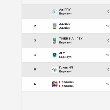
АлтГПУ
1
10
Барнаул
Алейск
2
10
Алейск
TIGERS-АлтГТУ
3
10
Барнаул
АГУ
4
10
Барнаул
Гриль №1
5
10
Барнаул
Павловск
6
10
Павловск