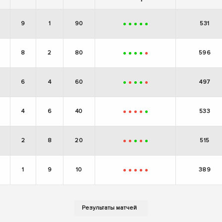
9
1
90
531
+
+
+
+
+
8
2
80
596
+
+
+
+
-
6
4
60
497
+
-
+
+
-
4
6
40
533
-
-
-
-
+
2
8
20
515
-
-
+
-
+
1
9
10
389
-
-
-
-
-