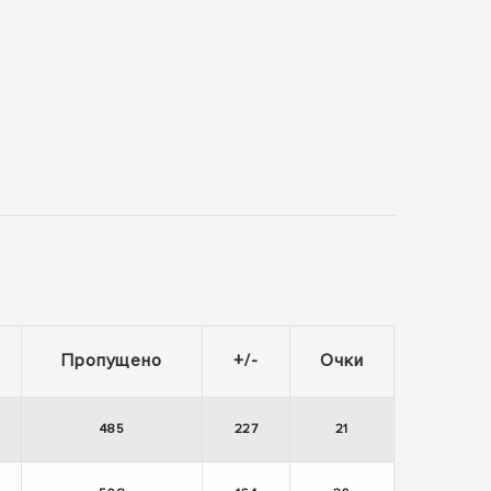
Пропущено
+/-
Очки
485
227
21