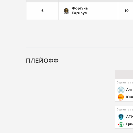
Фортуна
6
10
Барнаул
ПЛЕЙОФФ
Серия за
Алт
Юн
Серия за
АГ
Гри