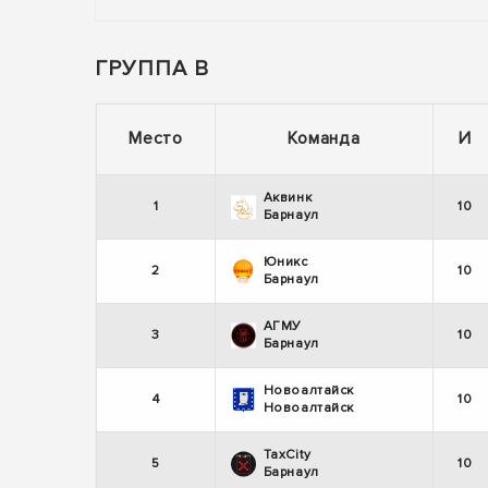
ГРУППА В
Место
Команда
И
Аквинк
1
10
Барнаул
Юникс
2
10
Барнаул
АГМУ
3
10
Барнаул
Новоалтайск
4
10
Новоалтайск
TaxCity
5
10
Барнаул