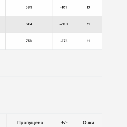
589
-101
13
684
-208
11
753
-274
11
Пропущено
+/-
Очки