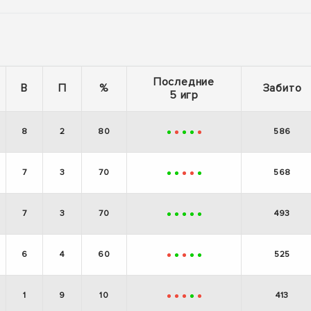
Последние
В
П
%
Забито
5 игр
8
2
80
586
+
-
+
+
-
7
3
70
568
+
+
-
-
+
7
3
70
493
+
+
+
+
+
6
4
60
525
-
+
-
+
+
1
9
10
413
-
-
-
+
-