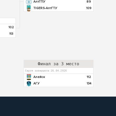
АлтГПУ
89
TIGERS-АлтГТУ
109
102
113
Финал за 3 место
Серия завершена 26.04.2026
Алейск
112
АГУ
134