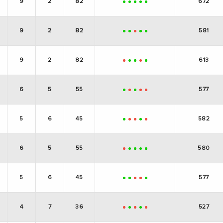
9
2
82
672
+
+
+
+
+
9
2
82
581
+
+
-
+
+
9
2
82
613
-
+
+
-
+
6
5
55
577
+
-
+
-
-
5
6
45
582
+
-
-
+
-
6
5
55
580
-
+
+
+
+
5
6
45
577
+
+
-
-
+
4
7
36
527
-
+
-
+
-