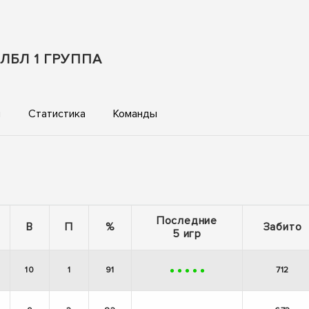
ЛБЛ 1 ГРУППА
ы
Статистика
Команды
Последние
В
П
%
Забито
5 игр
10
1
91
712
+
+
+
+
+