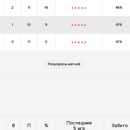
2
9
18
488
-
-
-
+
-
1
10
9
476
-
-
-
-
-
0
11
0
479
-
-
-
-
-
Последние
В
П
%
Забито
5 игр