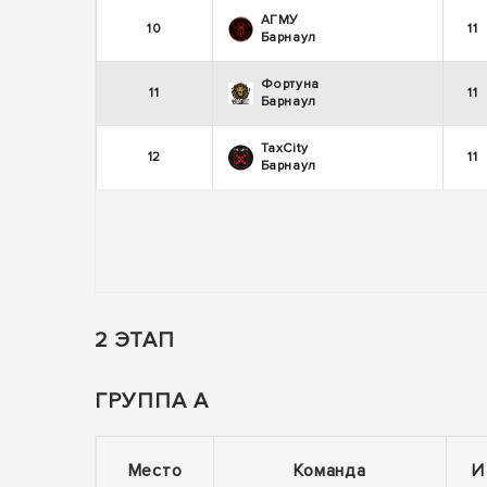
АГМУ
10
11
Барнаул
Фортуна
11
11
Барнаул
TaxCity
12
11
Барнаул
2 ЭТАП
ГРУППА А
Место
Команда
И