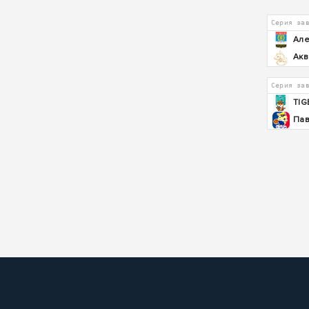
Серия за
Але
Акв
Серия за
TIG
Пав