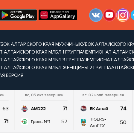
УБОК АЛТАЙСКОГО КРАЯ МУЖЧИНЫ
КУБОК АЛТАЙСКОГО К
 АЛТАЙСКОГО КРАЯ МЛБЛ 1 ГРУППА
ЧЕМПИОНАТ АЛТАЙСКО
 АЛТАЙСКОГО КРАЯ МЛБЛ 3 ГРУППА
ЧЕМПИОНАТ АЛТАЙСК
Т АЛТАЙСКОГО КРАЯ МЛБЛ ЖЕНЩИНЫ 2 ГРУППА
АЛТАЙСКИ
АЯ ВЕРСИЯ
шен
вс, 05 окт. завершен
вс, 02 нояб. завершен
63
71
74
AMD22
БК Алтай
TIGERS-
71
57
50
Гриль №1
АлтГТУ