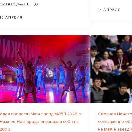
ЧИТАТЬ ДАЛЕЕ
14 АПРЕЛЯ
15 АПРЕЛЯ
Идея провести Матч звезд МЛБЛ 2026 в
Сборная Нижего
Нижнем Новгороде оправдала себя на
сенсационно об
200%
на Матче звёзд