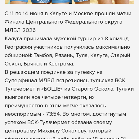
С 11 по 14 июня в Калуге и Москве прошли матчи
Финала Центрального Федерального округа
МЛБЛ 2026
Калуга принимала мужской турнир из 8 команд.
География участников получилась максимально
обширной: Тамбов, Рязань, Тула, Калуга, Старый
Оскол, Брянск и Кострома.
В решающем поединке за путевку на
Суперфинал МЛБЛ встретились тульская ВСК-
Тулачермет и «БОШЕ» из Старого Оскола. Туляки
выиграли все четыре четверти, их
преимущество в этом матче оказалось
неоспоримым - 73:54. Во многом, достигнутым
успехом ВСК-Тулачермет обязана своему
центровому Михаилу Соколову, который
оформил солидный дабл-дабл из 18 очков и 21